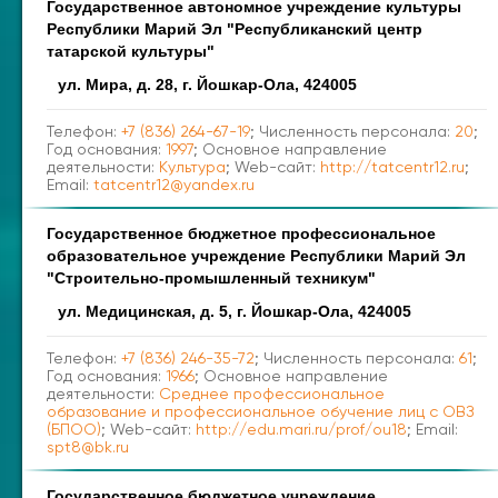
Государственное автономное учреждение культуры
Республики Марий Эл "Республиканский центр
татарской культуры"
ул. Мира, д. 28, г. Йошкар-Ола, 424005
Телефон:
+7 (836) 264-67-19
; Численность персонала:
20
;
Год основания:
1997
; Основное направление
деятельности:
Культура
; Web-сайт:
http://tatcentr12.ru
;
Email:
tatcentr12@yandex.ru
Государственное бюджетное профессиональное
образовательное учреждение Республики Марий Эл
"Строительно-промышленный техникум"
ул. Медицинская, д. 5, г. Йошкар-Ола, 424005
Телефон:
+7 (836) 246-35-72
; Численность персонала:
61
;
Год основания:
1966
; Основное направление
деятельности:
Среднее профессиональное
образование и профессиональное обучение лиц с ОВЗ
(БПОО)
; Web-сайт:
http://edu.mari.ru/prof/ou18
; Email:
spt8@bk.ru
Государственное бюджетное учреждение