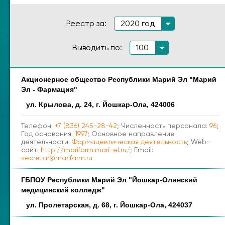
Реестр за:
2020 год
Выводить по:
100
Акционерное общество Республики Марий Эл "Марий
Наименование
Адрес
Эл - Фармация"
ул. Крылова, д. 24, г. Йошкар-Ола, 424006
Телефон:
+7 (836) 245-28-42
; Численность персонала:
96
;
Год основания:
1997
; Основное направление
деятельности:
Фармацевтическая деятельность
; Web-
сайт:
http://marifarm.mari-el.ru/
; Email:
secretar@marifarm.ru
ГБПОУ Республики Марий Эл "Йошкар-Олинский
медицинский колледж"
ул. Пролетарская, д. 68, г. Йошкар-Ола, 424037