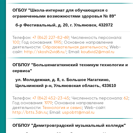
ОГБОУ "Школа-интернат для обучающихся с
ограниченными возможностями здоровья № 89"
б-р Фестивальный, д. 20, г. Ульяновск, 432072
Телефон:
+7 (842) 227-82-69
; Численность персонала:
100
; Год основания:
1995
; Основное направление
деятельности:
Образовательная деятельность
; Web-
сайт:
http://skoshi2vid6.ru/
; Email:
kou6vid2@mail.ru
ОГБПОУ "Большенагаткинский техникум технологии и
сервиса"
ул. Молодежная, д. 8, с. Большое Нагаткино,
Цильнинский р-н, Ульяновская область, 433610
Телефон:
+7 (842) 452-23-45
; Численность персонала:
62
;
Год основания:
1979
; Основное направление
деятельности:
Технология и севис
; Web-сайт:
http://btts.3dn.ru
; Email:
uspobtt@mail.ru
ОГБПОУ "Димитровградский музыкальный колледж"