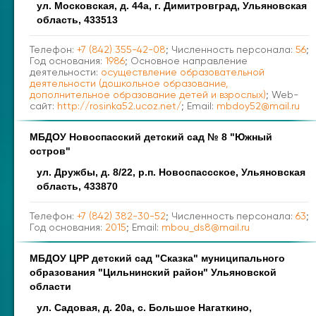
ул. Московская, д. 44а, г. Димитровград, Ульяновская
область, 433513
Телефон:
+7 (842) 355-42-08
; Численность персонала:
56
;
Год основания:
1986
; Основное направление
деятельности:
осуществление образовательной
деятельности (дошкольное образование,
дополнительное образование детей и взрослых)
; Web-
сайт:
http://rosinka52.ucoz.net/
; Email:
mbdoy52@mail.ru
МБДОУ Новоспасский детский сад № 8 "Южный
остров"
ул. Дружбы, д. 8/22, р.п. Новоспассское, Ульяновская
область, 433870
Телефон:
+7 (842) 382-30-52
; Численность персонала:
63
;
Год основания:
2015
; Email:
mbou_ds8@mail.ru
МБДОУ ЦРР детский сад "Сказка" муниципального
образования "Цильнинский район" Ульяновской
области
ул. Садовая, д. 20а, с. Большое Нагаткино,