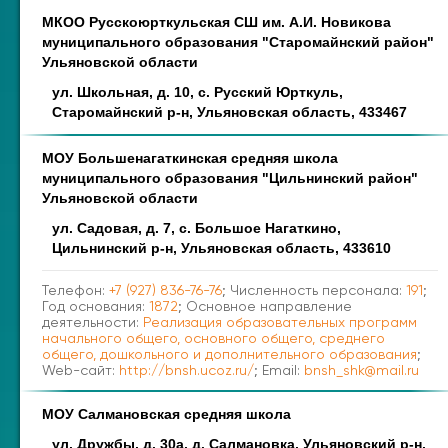
МКОО Русскоюрткульская СШ им. А.И. Новикова
муниципального образования "Старомайнский район"
Ульяновской области
ул. Школьная, д. 10, с. Русский Юрткуль,
Старомайнский р-н, Ульяновская область, 433467
МОУ Большенагаткинская средняя школа
муниципального образования "Цильнинский район"
Ульяновской области
ул. Садовая, д. 7, с. Большое Нагаткино,
Цильнинский р-н, Ульяновская область, 433610
Телефон:
+7 (927) 836-76-76
; Численность персонала:
191
;
Год основания:
1872
; Основное направление
деятельности:
Реализация образовательных программ
начального общего, основного общего, среднего
общего, дошкольного и дополнительного образования
;
Web-сайт:
http://bnsh.ucoz.ru/
; Email:
bnsh_shk@mail.ru
МОУ Салмановская средняя школа
ул. Дружбы, д. 30а, д. Салмановка, Ульяновский р-н,