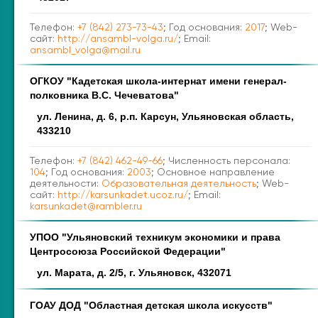
Телефон:
+7 (842) 273-73-43
; Год основания:
2017
; Web-
сайт:
http://ansambl-volga.ru/
; Email:
ansambl_volga@mail.ru
ОГКОУ "Кадетская школа-интернат имени генерал-
полковника В.С. Чечеватова"
ул. Ленина, д. 6, р.п. Карсун, Ульяновская область,
433210
Телефон:
+7 (842) 462-49-66
; Численность персонала:
104
; Год основания:
2003
; Основное направление
деятельности:
Образовательная деятельность
; Web-
сайт:
http://karsunkadet.ucoz.ru/
; Email:
karsunkadet@rambler.ru
УПОО "Ульяновский техникум экономики и права
Центросоюза Российской Федерации"
ул. Марата, д. 2/5, г. Ульяновск, 432071
ГОАУ ДОД "Областная детская школа искусств"