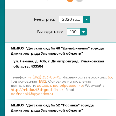
Реестр за:
2020 год
Выводить по:
100
МБДОУ "Детский сад № 48 "Дельфиненок" города
Наименование
Адрес
Димитровграда Ульяновской области"
ул. Ленина, д. 43б, г. Димитровград, Ульяновская
область, 433504
Телефон:
+7 (842) 353-88-75
; Численность персонала:
65
;
Год основания:
1982
; Основное направление
деятельности:
дошкольное образование
; Web-сайт:
http://mbdou48d-grad.h1n.ru/
; Email:
delfinenok48@yandex.ru
МБДОУ "Детский сад № 52 "Росинка" города
Димитровграда Ульяновской области"