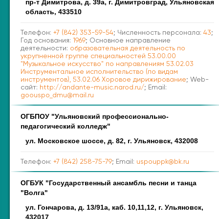
пр-т Димитрова, д. 39а, г. Димитровград, Ульяновская
область, 433510
Телефон:
+7 (842) 353-59-54
; Численность персонала:
43
;
Год основания:
1969
; Основное направление
деятельности:
образовательная деятельность по
укрупненной группе специальностей 53.00.00
"Музыкальное искусство" по направлениям 53.02.03
Инструментальное исполнительство (по видам
инструментов), 53.02.06 Хоровое дирижирование
; Web-
сайт:
http://andante-music.narod.ru/
; Email:
goouspo_dmu@mail.ru
ОГБПОУ "Ульяновский профессионально-
педагогический колледж"
ул. Московское шоссе, д. 82, г. Ульяновск, 432008
Телефон:
+7 (842) 258-75-79
; Email:
uspouppk@bk.ru
ОГБУК "Государственный ансамбль песни и танца
"Волга"
ул. Гончарова, д. 13/91а, каб. 10,11,12, г. Ульяновск,
432017